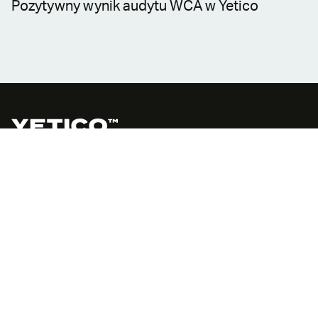
Pozytywny wynik audytu WCA w Yetico
Ul. Towarowa 17a
10-416 Olsztyn
(+48) 89 538 78 11
yetico@yetico.com
AKTUALNOŚCI
BLOG
DOKUMENTACJA
KALKULATORY BUDOWLANE
OFERTY PRACY