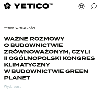
PL
Szukaj:
EN
YETICO
/
AKTUALNOŚCI
DE
WAŻNE ROZMOWY
O BUDOWNICTWIE
ZRÓWNOWAŻONYM, CZYLI
II OGÓLNOPOLSKI KONGRES
KLIMATYCZNY
W BUDOWNICTWIE GREEN
PLANET
Wydarzenia